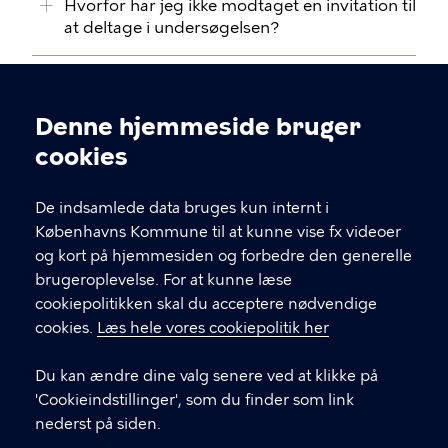
Hvorfor har jeg ikke modtaget en invitation til
at deltage i undersøgelsen?
Hvordan behandler og opbevarer
Københavns Kommune mine oplysninger?
Denne hjemmeside bruger
Cookieindstillinger
cookies
De indsamlede data bruges kun internt i
Københavns Kommune til at kunne vise fx videoer
og kort på hjemmesiden og forbedre den generelle
brugeroplevelse. For at kunne læse
KONTAKT
cookiepolitikken skal du acceptere nødvendige
cookies.
Læs hele vores cookiepolitik her
Koncern HR
Koncernservice
Du kan ændre dine valg senere ved at klikke på
Borups Allé 177
'Cookieindstillinger', som du finder som link
2400 København NV
nederst på siden.