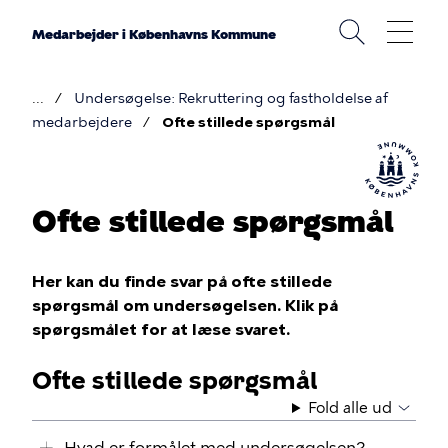
Gå
til
Medarbejder i Københavns Kommune
hovedindhold
Undersøgelse: Rekruttering og fastholdelse af
Brødkrumme
medarbejdere
Ofte stillede spørgsmål
Ofte stillede spørgsmål
Her kan du finde svar på ofte stillede
spørgsmål om undersøgelsen. Klik på
spørgsmålet for at læse svaret.
Ofte stillede spørgsmål
Fold alle ud
Hvad er formålet med undersøgelsen?