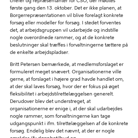
chefer og repræsentanter for CSO, der mødtes
første gang den 13. oktober. Det er ikke planen, at
Borgerrepræsentationen vil blive forelagt konkrete
forsøg eller modeller for forsøg. I stedet forventes
det, at arbejdsgruppen vil udarbejde og indstille
nogle overordnede rammer, og at de konkrete
beslutninger skal træffes i forvaltningerne tættere på
de enkelte arbejdspladser.
Britt Petersen bemærkede, at medlemsforslaget er
formuleret meget snævert. Organisationerne ville
gerne, at forslaget i højere grad havde handlet om,
at der skal laves forsøg, hvor der er fokus på øget
fleksibilitet i arbejdstilrettelæggelsen generelt.
Derudover blev det understreget, at
organisationerne er enige i, at der skal udarbejdes
nogle rammer, som forvaltningerne kan tage
udgangspunkt i ifm. tilrettelæggelsen af de konkrete
forsøg. Endelig blev det nævnt, at der er nogle