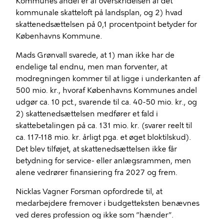
Kommunes andel er af overskridelsen af det
kommunale skatteloft på landsplan, og 2) hvad
skattenedsættelsen på 0,1 procentpoint betyder for
Københavns Kommune.
Mads Grønvall svarede, at 1) man ikke har de
endelige tal endnu, men man forventer, at
modregningen kommer til at ligge i underkanten af
500 mio. kr., hvoraf Københavns Kommunes andel
udgør ca. 10 pct., svarende til ca. 40-50 mio. kr., og
2) skattenedsættelsen medfører et fald i
skattebetalingen på ca. 131 mio. kr. (svarer reelt til
ca. 117-118 mio. kr. årligt pga. et øget bloktilskud).
Det blev tilføjet, at skattenedsættelsen ikke får
betydning for service- eller anlægsrammen, men
alene vedrører finansiering fra 2027 og frem.
Nicklas Vagner Forsman opfordrede til, at
medarbejdere fremover i budgetteksten benævnes
ved deres profession og ikke som ”hænder”.