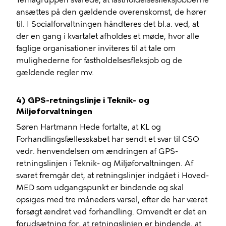
Temagruppen svarede, at fastholdelsesfleksjobberne
ansættes på den gældende overenskomst, de hører
til. I Socialforvaltningen håndteres det bl.a. ved, at
der en gang i kvartalet afholdes et møde, hvor alle
faglige organisationer inviteres til at tale om
mulighederne for fastholdelsesfleksjob og de
gældende regler mv.
4) GPS-retningslinje i Teknik- og
Miljøforvaltningen
Søren Hartmann Hede fortalte, at KL og
Forhandlingsfællesskabet har sendt et svar til CSO
vedr. henvendelsen om ændringen af GPS-
retningslinjen i Teknik- og Miljøforvaltningen. Af
svaret fremgår det, at retningslinjer indgået i Hoved-
MED som udgangspunkt er bindende og skal
opsiges med tre måneders varsel, efter de har været
forsøgt ændret ved forhandling. Omvendt er det en
forudsætning for, at retningslinjen er bindende, at