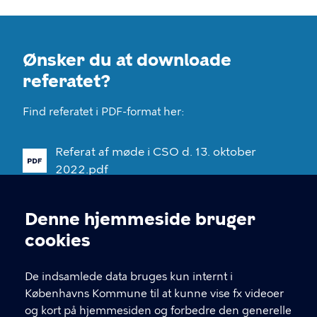
Ønsker du at downloade
referatet?
Find referatet i PDF-format her:
Referat
af
møde
i
CSO
d.
13.
oktober
2022.pdf
Denne hjemmeside bruger
Cookieindstillinger
cookies
De indsamlede data bruges kun internt i
Københavns Kommune til at kunne vise fx videoer
og kort på hjemmesiden og forbedre den generelle