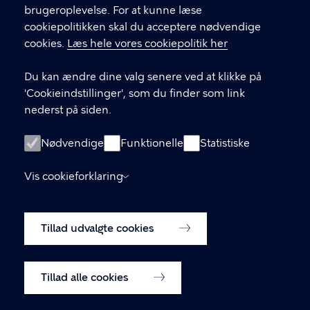
brugeroplevelse. For at kunne læse
KONTAKT
cookiepolitikken skal du acceptere nødvendige
cookies.
Læs hele vores cookiepolitik her
Koncern HR
Koncernservice
Du kan ændre dine valg senere ved at klikke på
Borups Allé 177
'Cookieindstillinger', som du finder som link
2400 København NV
nederst på siden.
70 80 80 00
Nødvendige
Funktionelle
Statistiske
LINKS
Vis cookieforklaring
Arbejd hjemmefra
Tillad udvalgte cookies
Cookiepolitik
Tilgængelighedserklæring
Cookiepolitik
Tillad alle cookies
Cookieindstillinger